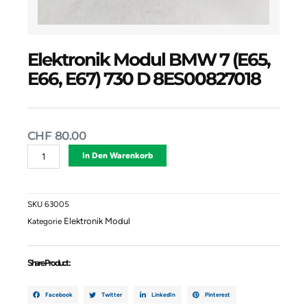
Elektronik Modul BMW 7 (E65,
E66, E67) 730 D 8ES00827018
CHF
80.00
Elektronik
Alternative:
In Den Warenkorb
Modul
BMW
7
(E65,
SKU
63005
E66,
Elektronik Modul
Kategorie
E67)
730
D
Share Product :
8ES00827018
Menge
Facebook
Twitter
LinkedIn
Pinterest