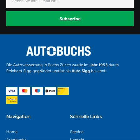
Mail
e
t
t
b
a
u
o
g
b
o
r
e
k
a
-
Subscribe
m
v
-
1
Alternative:
Die Autoverwertung in Buchs Zürich wurde im
Jahr 1953
durch
Reinhard Sigg gegründet und ist als
Auto Sigg
bekannt.
Navigation​
Schnelle Links
Home
Service
Autobuchs
Kontakt