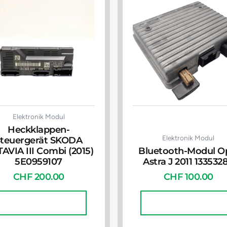
Elektronik Modul
Heckklappen-
Elektronik Modul
Steuergerät SKODA
AVIA III Combi (2015)
Bluetooth-Modul O
5E0959107
Astra J 2011 133532
CHF
200.00
CHF
100.00
In Den Warenkorb
In Den Warenkorb