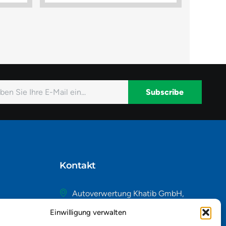
Subscribe
native:
Kontakt
Autoverwertung Khatib GmbH,
Riedackerweg 14, 8107 Buchs,
Einwilligung verwalten
Schweiz