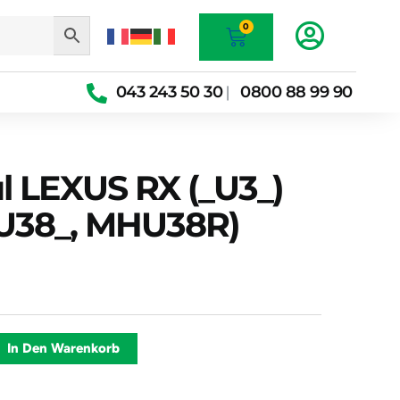
Warenkorb
0
043 243 50 30
0800 88 99 90
|
l LEXUS RX (_U3_)
38_, MHU38R)
Alternative:
In Den Warenkorb