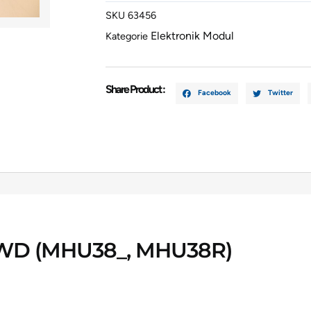
RX
SKU
63456
(_U3_)
Elektronik Modul
Kategorie
400h
AWD
(MHU38_,
MHU38R)
Share Product :
Facebook
Twitter
G92504801
Menge
AWD (MHU38_, MHU38R)