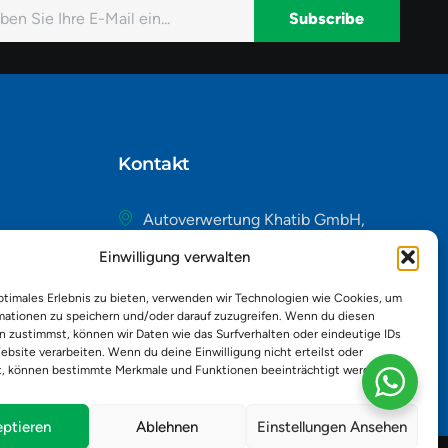
Subscribe
native:
Kontakt
Autoverwertung Khatib GmbH,
Riedackerweg 14, 8107 Buchs,
Einwilligung verwalten
Schweiz
admin@autobuchs.ch
ptimales Erlebnis zu bieten, verwenden wir Technologien wie Cookies, um
mationen zu speichern und/oder darauf zuzugreifen. Wenn du diesen
043 243 50 30
n zustimmst, können wir Daten wie das Surfverhalten oder eindeutige IDs
ebsite verarbeiten. Wenn du deine Einwilligung nicht erteilst oder
t, können bestimmte Merkmale und Funktionen beeinträchtigt werden.
ptieren
Ablehnen
Einstellungen Ansehen