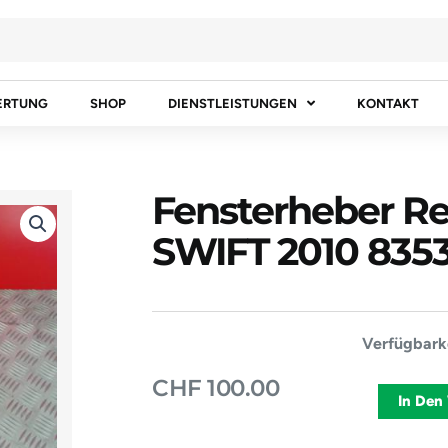
ERTUNG
SHOP
DIENSTLEISTUNGEN
KONTAKT
Fensterheber R
SWIFT 2010 835
Fensterheb
Verfügbarke
Rechts
CHF
100.00
Vorne
In Den
SUZUKI
SWIFT