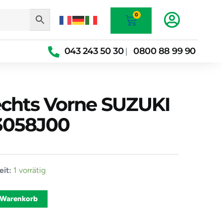
Warenkorb
0
043 243 50 30
0800 88 99 90
|
echts Vorne SUZUKI
3058J00
er
it:
1 vorrätig
Alternative:
 Warenkorb