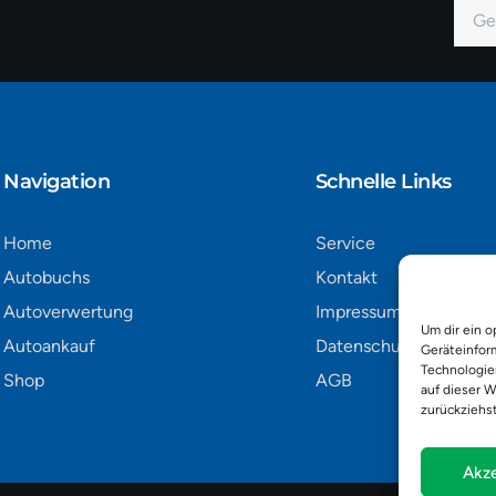
E-
Mail
Alter
Navigation​
Schnelle Links
Home
Service
Autobuchs
Kontakt
Autoverwertung
Impressum
Um dir ein o
Autoankauf
Datenschutz
Geräteinfor
Technologie
Shop
AGB
auf dieser W
zurückziehs
Akze