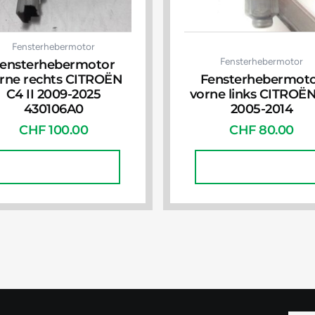
Fensterhebermotor
Fensterhebermotor
ensterhebermotor
rne rechts CITROËN
Fensterhebermot
C4 II 2009-2025
vorne links CITROËN
430106A0
2005-2014
CHF
100.00
CHF
80.00
In Den Warenkorb
In Den Warenkorb