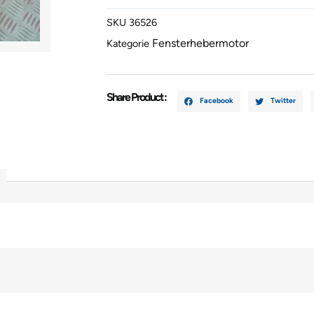
2010
SKU
36526
8353058J0
Fensterhebermotor
Menge
Kategorie
Share Product :
Facebook
Twitter