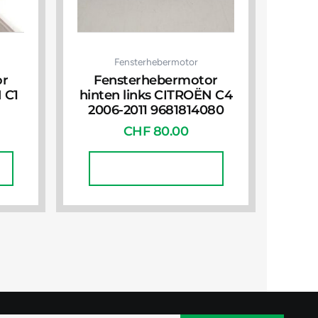
Fensterhebermotor
or
Fensterhebermotor
 C1
hinten links CITROËN C4
2006-2011 9681814080
CHF
80.00
In Den Warenkorb