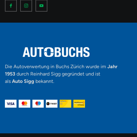
I
I
I
c
c
c
o
o
o
n
n
n
-
-
-
f
i
y
a
n
o
c
s
u
e
t
t
b
a
u
o
g
b
o
r
e
k
a
-
m
v
-
1
Die Autoverwertung in Buchs Zürich wurde im
Jahr
1953
durch Reinhard Sigg gegründet und ist
als
Auto Sigg
bekannt.