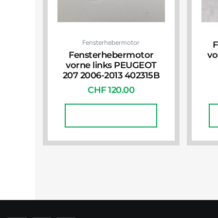
Fensterhebermotor
F
Fensterhebermotor
vo
vorne links PEUGEOT
207 2006-2013 402315B
CHF
120.00
In Den Warenkorb