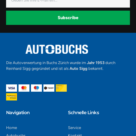
Mail
e
t
t
b
a
u
o
g
b
o
r
e
k
a
-
Subscribe
m
v
-
1
Alternative:
Die Autoverwertung in Buchs Zürich wurde im
Jahr 1953
durch
Reinhard Sigg gegründet und ist als
Auto Sigg
bekannt.
Navigation​
Schnelle Links
Home
Service
Autobuchs
Kontakt