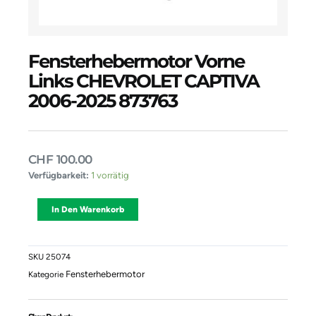
Fensterhebermotor Vorne
Links CHEVROLET CAPTIVA
2006-2025 873763
CHF
100.00
Fensterhebermotor
Verfügbarkeit:
1 vorrätig
Vorne
Links
Alternative:
In Den Warenkorb
CHEVROLET
CAPTIVA
2006-
2025
SKU
25074
873763
Fensterhebermotor
Kategorie
Menge