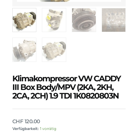
Klimakompressor VW CADDY
III Box Body/MPV (2KA, 2KH,
2CA, 2CH) 1.9 TDI 1K0820803N
CHF
120.00
Klimakompressor
Verfügbarkeit:
1 vorrätig
VW