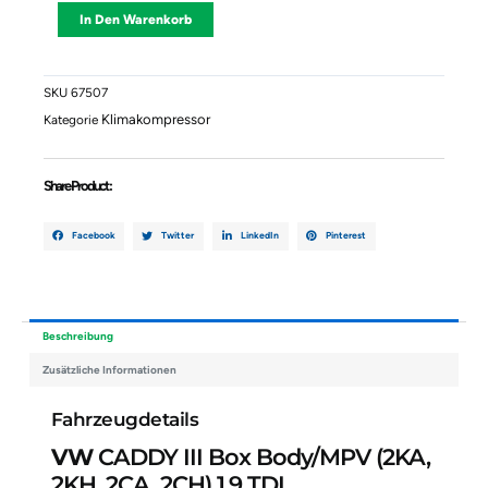
CADDY
Alternative:
In Den Warenkorb
III
Box
Body/MPV
(2KA,
SKU
67507
2KH,
Klimakompressor
Kategorie
2CA,
2CH)
1.9
Share Product :
TDI
1K0820803N
Menge
Facebook
Twitter
LinkedIn
Pinterest
Beschreibung
Zusätzliche Informationen
Fahrzeugdetails
VW
CADDY III Box Body/MPV (2KA,
2KH, 2CA, 2CH) 1.9 TDI