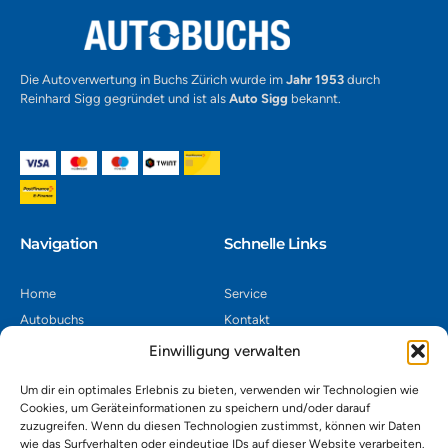
Die Autoverwertung in Buchs Zürich wurde im
Jahr 1953
durch
Reinhard Sigg gegründet und ist als
Auto Sigg
bekannt.
Navigation​
Schnelle Links
Home
Service
Autobuchs
Kontakt
Autoverwertung
Impressum
Einwilligung verwalten
Autoankauf
Datenschutz
Um dir ein optimales Erlebnis zu bieten, verwenden wir Technologien wie
Shop
AGB
Cookies, um Geräteinformationen zu speichern und/oder darauf
zuzugreifen. Wenn du diesen Technologien zustimmst, können wir Daten
Kontakt
wie das Surfverhalten oder eindeutige IDs auf dieser Website verarbeiten.