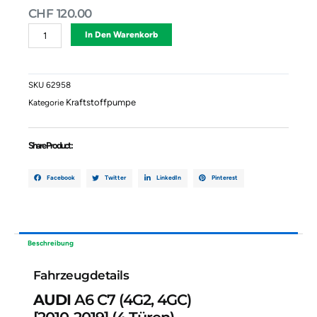
CHF
120.00
Kraftstoffpumpe
Alternative:
In Den Warenkorb
AUDI
A6
C7
(4G2,
SKU
62958
4GC)
Kraftstoffpumpe
Kategorie
4G0919050
Menge
Share Product :
Facebook
Twitter
LinkedIn
Pinterest
Beschreibung
Fahrzeugdetails
AUDI
A6 C7 (4G2, 4GC)