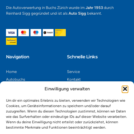
Die Autoverwertung in Buchs Zürich wurde im
Jahr 1953
durch
Reinhard Sigg gegründet und ist als
Auto Sigg
bekannt.
Navigation​
Schnelle Links
Home
Service
Autobuchs
Kontakt
Autoverwertung
Impressum
Einwilligung verwalten
Autoankauf
Datenschutz
Um dir ein optimales Erlebnis zu bieten, verwenden wir Technologien wie
Shop
AGB
Cookies, um Geräteinformationen zu speichern und/oder darauf
zuzugreifen. Wenn du diesen Technologien zustimmst, können wir Daten
Kontakt
wie das Surfverhalten oder eindeutige IDs auf dieser Website verarbeiten.
Wenn du deine Einwilligung nicht erteilst oder zurückziehst, können
bestimmte Merkmale und Funktionen beeinträchtigt werden.
Autoverwertung Khatib GmbH, Riedackerweg 14, 8107 Buchs,