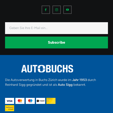
I
I
I
c
c
c
o
o
o
n
n
n
-
-
-
f
i
y
a
n
o
E-
c
s
u
Mail
e
t
t
b
a
u
o
g
b
o
r
e
k
a
-
Subscribe
m
v
-
1
Alternative:
Die Autoverwertung in Buchs Zürich wurde im
Jahr 1953
durch
Reinhard Sigg gegründet und ist als
Auto Sigg
bekannt.