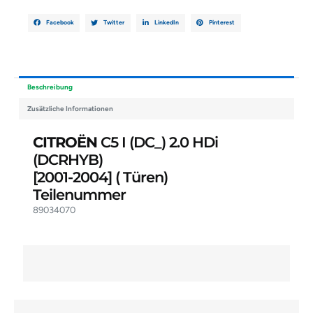
Facebook
Twitter
LinkedIn
Pinterest
Beschreibung
Zusätzliche Informationen
CITROËN
C5 I (DC_) 2.0 HDi
(DCRHYB)
[2001-2004]
( Türen)
Teilenummer
89034070