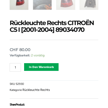
Rückleuchte Rechts CITROËN
C5 I [2001-2004] 89034070
CHF
80.00
Rückleuchte
Verfügbarkeit:
2 vorrätig
Rechts
CITROËN
Alternative:
In Den Warenkorb
C5
I
[2001-
2004]
SKU
52930
89034070
Rückleuchte Rechts
Kategorie
Menge
Share Product :