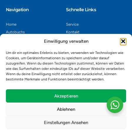
Navigation​
Schnelle Links
Home
Service
Autobuchs
Kontakt
Autoverwertung
Impressum
Einwilligung verwalten
Autoankauf
Datenschutz
Um dir ein optimales Erlebnis zu bieten, verwenden wir Technologien wie
Shop
AGB
Cookies, um Geräteinformationen zu speichern und/oder darauf
zuzugreifen. Wenn du diesen Technologien zustimmst, können wir Daten
Kontakt
wie das Surfverhalten oder eindeutige IDs auf dieser Website verarbeiten.
Wenn du deine Einwilligung nicht erteilst oder zurückziehst, können
bestimmte Merkmale und Funktionen beeinträchtigt werden.
Autoverwertung Khatib GmbH, Riedackerweg 14, 8107 Buchs,
Schweiz
admin@autobuchs.ch
Akzeptieren
043 243 50 30
Ablehnen
Einstellungen Ansehen
Copyright © 2025 Autobuchs. Design & Development by
Madex IT
Solution
.