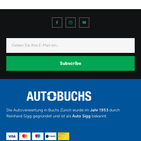
I
I
I
c
c
c
o
o
o
n
n
n
-
-
-
f
i
y
a
n
o
E-
c
s
u
Mail
e
t
t
b
a
u
o
g
b
o
r
e
k
a
-
Subscribe
m
v
-
1
Alternative:
Die Autoverwertung in Buchs Zürich wurde im
Jahr 1953
durch
Reinhard Sigg gegründet und ist als
Auto Sigg
bekannt.