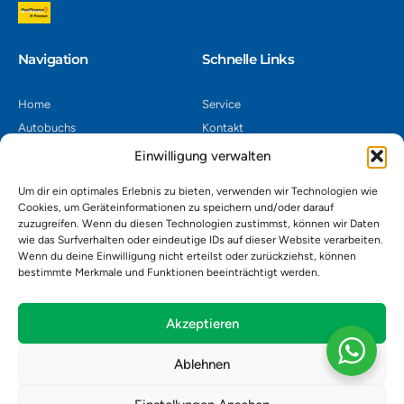
Navigation​
Schnelle Links
Home
Service
Autobuchs
Kontakt
Autoverwertung
Impressum
Einwilligung verwalten
Autoankauf
Datenschutz
Um dir ein optimales Erlebnis zu bieten, verwenden wir Technologien wie
Shop
AGB
Cookies, um Geräteinformationen zu speichern und/oder darauf
zuzugreifen. Wenn du diesen Technologien zustimmst, können wir Daten
Kontakt
wie das Surfverhalten oder eindeutige IDs auf dieser Website verarbeiten.
Wenn du deine Einwilligung nicht erteilst oder zurückziehst, können
bestimmte Merkmale und Funktionen beeinträchtigt werden.
Autoverwertung Khatib GmbH, Riedackerweg 14, 8107 Buchs,
Schweiz
admin@autobuchs.ch
Akzeptieren
043 243 50 30
Ablehnen