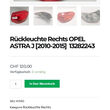
Rückleuchte Rechts OPEL
ASTRA J [2010-2015] 13282243
CHF
120.00
Rückleuchte
Verfügbarkeit:
2 vorrätig
Rechts
OPEL
Alternative:
In Den Warenkorb
ASTRA
J
[2010-
2015]
SKU
41590
13282243
Rückleuchte Rechts
Kategorie
Menge