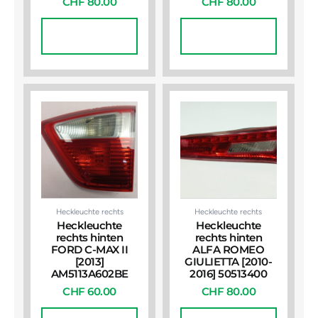
CHF
80.00
CHF
80.00
In Den
In Den
Warenkorb
Warenkorb
Heckleuchte rechts
Heckleuchte rechts
Heckleuchte
Heckleuchte
rechts hinten
rechts hinten
FORD C-MAX II
ALFA ROMEO
[2013]
GIULIETTA [2010-
AM5113A602BE
2016] 50513400
CHF
60.00
CHF
80.00