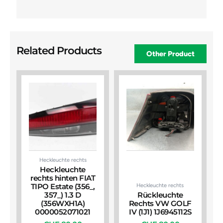
Related Products
Other Product
Heckleuchte rechts
Heckleuchte
rechts hinten FIAT
Heckleuchte rechts
TIPO Estate (356_,
357_) 1.3 D
Rückleuchte
(356WXH1A)
Rechts VW GOLF
0000052071021
IV (1J1) 1J6945112S