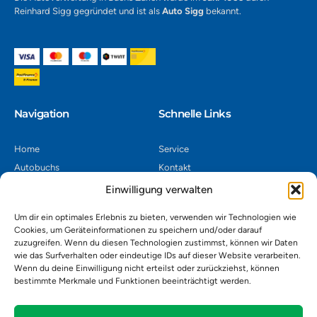
Reinhard Sigg gegründet und ist als
Auto Sigg
bekannt.
Navigation​
Schnelle Links
Home
Service
Autobuchs
Kontakt
Autoverwertung
Impressum
Einwilligung verwalten
Autoankauf
Datenschutz
Um dir ein optimales Erlebnis zu bieten, verwenden wir Technologien wie
Shop
AGB
Cookies, um Geräteinformationen zu speichern und/oder darauf
zuzugreifen. Wenn du diesen Technologien zustimmst, können wir Daten
Kontakt
wie das Surfverhalten oder eindeutige IDs auf dieser Website verarbeiten.
Wenn du deine Einwilligung nicht erteilst oder zurückziehst, können
bestimmte Merkmale und Funktionen beeinträchtigt werden.
Autoverwertung Khatib GmbH, Riedackerweg 14, 8107 Buchs,
Schweiz