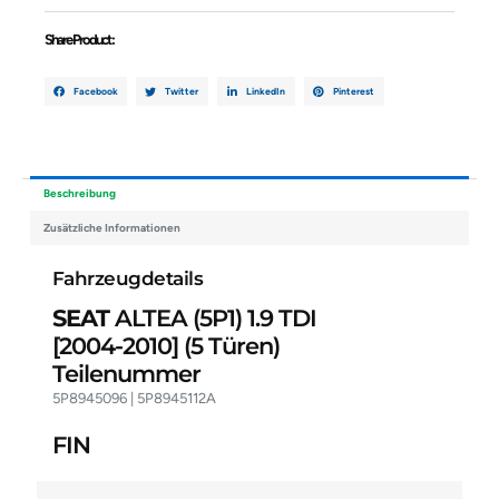
Menge
Share Product :
Facebook
Twitter
LinkedIn
Pinterest
Beschreibung
Zusätzliche Informationen
Fahrzeugdetails
SEAT
ALTEA (5P1) 1.9 TDI
[2004-2010]
(5 Türen)
Teilenummer
5P8945096 | 5P8945112A
FIN