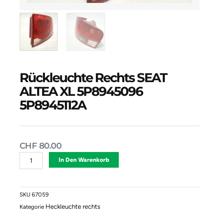
Rückleuchte Rechts SEAT
ALTEA XL 5P8945096
5P8945112A
CHF
80.00
Rückleuchte
Alternative:
In Den Warenkorb
Rechts
SEAT
ALTEA
XL
SKU
67059
5P8945096
Heckleuchte rechts
Kategorie
5P8945112A