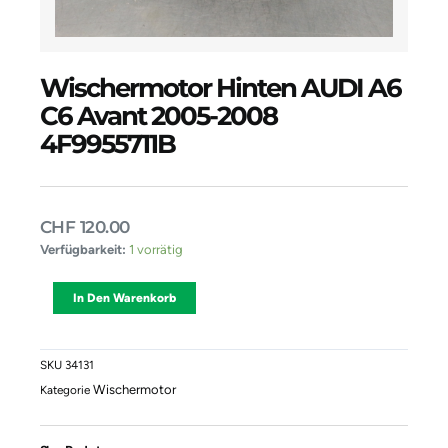
Wischermotor Hinten AUDI A6
C6 Avant 2005-2008
4F9955711B
CHF
120.00
Wischermotor
Verfügbarkeit:
1 vorrätig
Hinten
AUDI
Alternative:
In Den Warenkorb
A6
C6
Avant
2005-
SKU
34131
2008
Wischermotor
Kategorie
4F9955711B
Menge