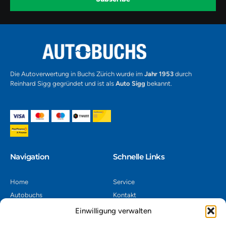
-
1
Alternative:
Die Autoverwertung in Buchs Zürich wurde im
Jahr 1953
durch
Reinhard Sigg gegründet und ist als
Auto Sigg
bekannt.
Navigation​
Schnelle Links
Home
Service
Autobuchs
Kontakt
Autoverwertung
Impressum
Einwilligung verwalten
Autoankauf
Datenschutz