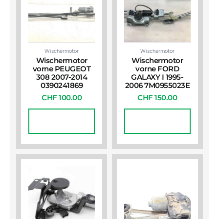
Wischermotor
Wischermotor
Wischermotor
Wischermotor
vorne PEUGEOT
vorne FORD
308 2007-2014
GALAXY I 1995-
0390241869
2006 7M0955023E
CHF
100.00
CHF
150.00
In Den
In Den
Warenkorb
Warenkorb